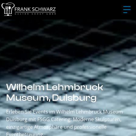
Wilhelm Lehmbruck
Museum, Duisburg
Erleben Sie Events im Wilhelm Lehmbruck Museum
Duisburg mit FSGG Catering: Moderne Skulpturen,
einzigartige Atmosphäre und professionelle
Eventbetreuung.