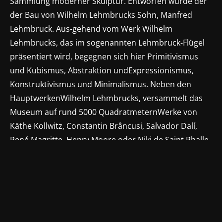
Sammlung moderner Skulptur. Entworfen wurde der
der Bau von Wilhelm Lehmbrucks Sohn, Manfred
Lehmbruck. Aus-gehend vom Werk Wilhelm
Lehmbrucks, das im sogenannten Lehmbruck-Flügel
präsentiert wird, begegnen sich hier Primitivismus
und Kubismus, Abstraktion undExpressionismus,
Konstruktivismus und Minimalismus. Neben den
HauptwerkenWilhelm Lehmbrucks, versammelt das
Museum auf rund 5000 QuadratmeternWerke von
Käthe Kollwitz, Constantin Brâncusi, Salvador Dalí,
René Magritte, Henry Moore oder Niki de Saint Phalle.
Zudem verfügt das Museum über Deutschlands
bedeutendste Werkgruppe Alberto Giacomettis und
eine erlesene Sammlung deutscher,
expressionistischer Malerei.